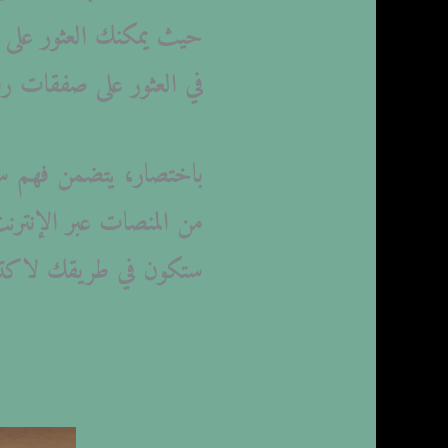
حيث يمكنك العثور على قط
في العثور على صفقات را
باختصار، يتضمن فهم 
من المنصات عبر الإنترن
ستكون في طريقك لاكتش