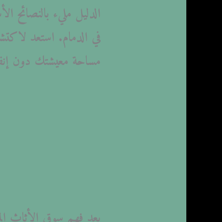
الدليل مليء بالنصائح ا
في الدمام. استعد لاكتش
مساحة معيشتك دون إنفا
يعد فهم سوق الأثاث الم