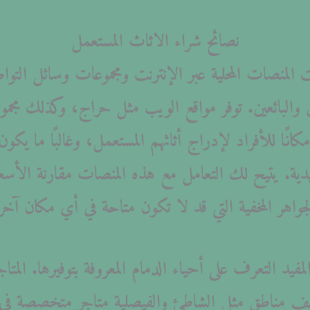
نصائح شراء الاثاث المستعمل
لمنصات المحلية عبر الإنترنت ومجموعات وسائل الت
MARKETPL، مكانًا للأفراد لإدراج أثاثهم المستعمل، وغالبًا م
تقليدية. يتيح لك التعامل مع هذه المنصات مقارنة الأس
واهر المخفية التي قد لا تكون متاحة في أي مكان آخر
فيد التعرف على أحياء الدمام المعروفة بتوفيرها. المتا
ستضيف مناطق مثل الشاطئ والفيصلية متاجر متخصصة في