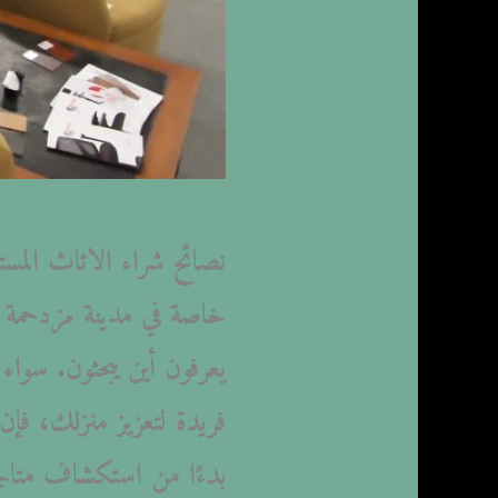
نصائح شراء الاثاث المستع
خاصة في مدينة مزدحمة مث
يعرفون أين يبحثون. سواء
فريدة لتعزيز منزلك، 
بدءًا من استكشاف متاجر 