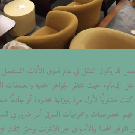
مل قد يكون التنقل في عالم تسوق الأثاث المستعمل أمرً
ل الدمام، حيث تنتظر الجواهر المخفية والصفقات الرا
 كنت مشتريًا لأول مرة بميزانية محدودة أو جامعًا مت
فإن فهم خصوصيات وعموميات السوق أمر ضروري لت
التوفير المحلية والأسواق عبر الإنترنت وحتى إتقان 